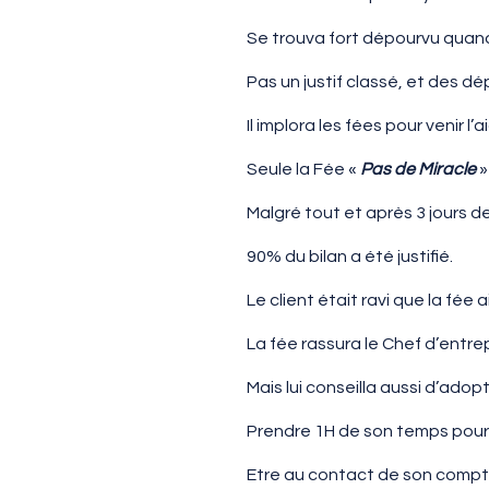
Se trouva fort dépourvu quand 
Pas un justif classé, et des d
Il implora les fées pour venir l’a
Seule la Fée «
Pas de Miracle
»
Malgré tout et après 3 jours d
90% du bilan a été justifié.
Le client était ravi que la fée ai
La fée rassura le Chef d’entrepr
Mais lui conseilla aussi d’adop
Prendre 1H de son temps pour
Etre au contact de son comptab