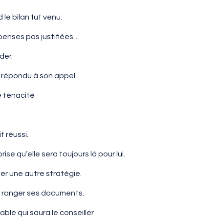
le bilan fut venu.
épenses pas justifiées…
ider.
 répondu à son appel.
e ténacité
t réussi.
ise qu’elle sera toujours là pour lui.
ter une autre stratégie.
 ranger ses documents.
le qui saura le conseiller