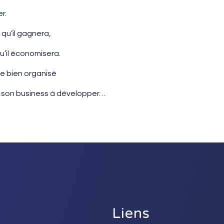
r.
qu’il gagnera,
’il économisera.
se bien organisé
r son business à développer…
Liens