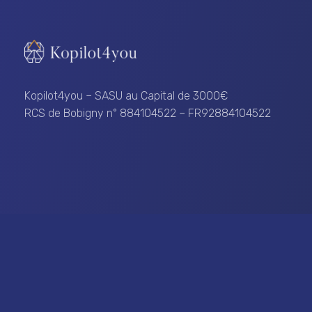
Kopilot4you
... un encouragement à vous dépasser !
Kopilot4you – SASU au Capital de 3000€
RCS de Bobigny n° 884104522 – FR92884104522