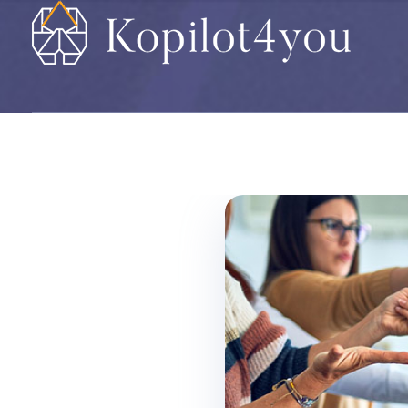
Kopilot4you
... un encouragement à vous dépasser !