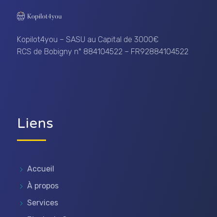
Kopilot4you
... un encouragement à vous dépasser !
Kopilot4you – SASU au Capital de 3000€
RCS de Bobigny n° 884104522 – FR92884104522
Liens
Accueil
À propos
Services