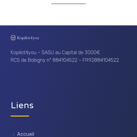
Kopilot4you
... un encouragement à vous dépasser !
Kopilot4you – SASU au Capital de 3000€
RCS de Bobigny n° 884104522 – FR92884104522
Liens
Accueil