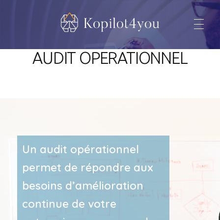
Kopilot4you
... un encouragement à vous dépasser !
AUDIT OPERATIONNEL
Un audit opérationnel
permet de répondre aux
besoins d’amélioration
continue de votre